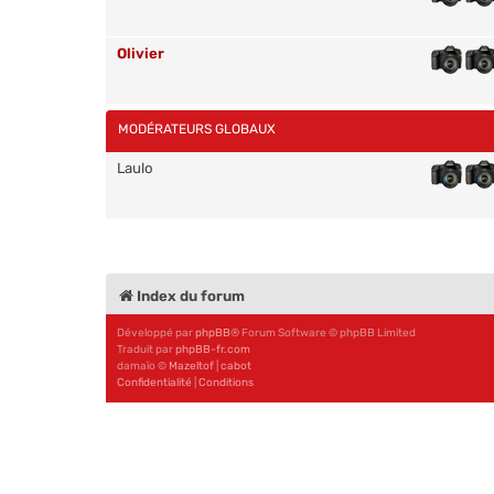
Olivier
MODÉRATEURS GLOBAUX
Laulo
Index du forum
Développé par
phpBB
® Forum Software © phpBB Limited
Traduit par
phpBB-fr.com
damaïo ©
Mazeltof
|
cabot
Confidentialité
|
Conditions