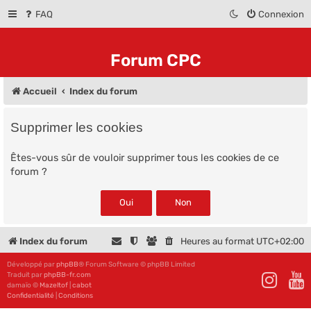
FAQ
Connexion
Forum CPC
Accueil
Index du forum
Supprimer les cookies
Êtes-vous sûr de vouloir supprimer tous les cookies de ce
forum ?
Index du forum
Heures au format
UTC+02:00
Développé par
phpBB
® Forum Software © phpBB Limited
Traduit par
phpBB-fr.com
damaïo ©
Mazeltof
|
cabot
Confidentialité
|
Conditions