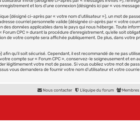
qu’utilisateur invité (désignée ci-après par « messages invités »), l’enr
nregistrement et lors d’une connexion (désignés ici par « vos message
que (désigné ci-après par « votre nom d’utilisateur »), un mot de passe
adresse courriel personnelle valide (désignée ci-après par « votre courr
on des données applicables dans le pays qui nous héberge. Toute inform
« Forum CPC » durant la procédure d’enregistrement, qu’elle soit obligat
ion de votre compte sera affichée publiquement. De plus, dans votre pro
afin qu’il soit sécurisé. Cependant, il est recommandé de ne pas utilis
à votre compte sur « Forum CPC », conservez-le soigneusement et en a
r légitimement votre mot de passe. Si vous oubliez votre mot de passe, 
ssus vous demandera de fournir votre nom d’utilisateur et votre courrie
Nous contacter
L’équipe du forum
Membres