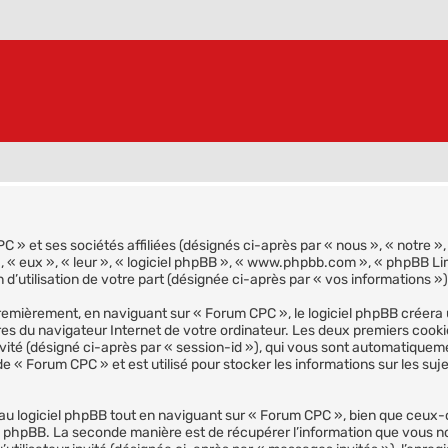
 » et ses sociétés affiliées (désignés ci-après par « nous », « notre »
», « eux », « leur », « logiciel phpBB », « www.phpbb.com », « phpBB Lim
d’utilisation de votre part (désignée ci-après par « vos informations »)
emièrement, en naviguant sur « Forum CPC », le logiciel phpBB créera u
res du navigateur Internet de votre ordinateur. Les deux premiers cookie
invité (désigné ci-après par « session-id »), qui vous sont automatiquem
e « Forum CPC » et est utilisé pour stocker les informations sur les suj
 logiciel phpBB tout en naviguant sur « Forum CPC », bien que ceux-c
el phpBB. La seconde manière est de récupérer l’information que vous n