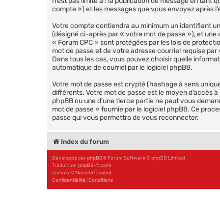
n’est pas limité à : la publication de message en tant 
compte ») et les messages que vous envoyez après l’e
Votre compte contiendra au minimum un identifiant uni
(désigné ci-après par « votre mot de passe »), et une 
« Forum CPC » sont protégées par les lois de protecti
mot de passe et de votre adresse courriel requise par 
Dans tous les cas, vous pouvez choisir quelle informat
automatique de courriel par le logiciel phpBB.
Votre mot de passe est crypté (hashage à sens unique) 
différents. Votre mot de passe est le moyen d’accès 
phpBB ou une d’une tierce partie ne peut vous demande
mot de passe » fournie par le logiciel phpBB. Ce proce
passe qui vous permettra de vous reconnecter.
Index du forum
Développé par
phpBB
® Forum Software © phpBB Limited
Traduit par
phpBB-fr.com
damaïo ©
Mazeltof
|
cabot
Confidentialité
|
Conditions