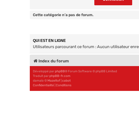
Cette catégorie n’a pas de forum.
QUI EST EN LIGNE
Utilisateurs parcourant ce forum : Aucun utilisateur enreg
Index du forum
Développé par
phpBB
® Forum Software © phpBB Limited
Traduit par
phpBB-fr.com
damaïo ©
Mazeltof
|
cabot
Confidentialité
|
Conditions