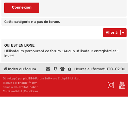
Cette catégorie n’a pas de forum.
Aller à
QUI EST EN LIGNE
Utilisateurs parcourant ce forum : Aucun utilisateur enregistré et 1
invité
Index du forum
Heures au format
UTC+02:00
Développé par
phpBB
® Forum Software © phpBB Limited
Traduit par
phpBB-fr.com
damaïo ©
Mazeltof
|
cabot
Confidentialité
|
Conditions